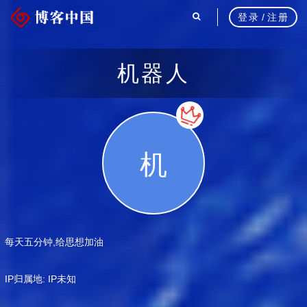
登录
/
注册
机器人
机
每天五分钟,给思想加油
IP归属地: IP未知